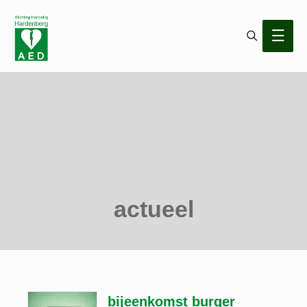
Search
Main
Men
actueel
bijeenkomst burger