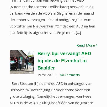
haar handen vol aan vernieuwing van het AED
(Automatische Externe Defibrillator) netwerk. In dit
verband werden de AED’s in Slagharen in de maand
december vervangen. “Hard nodig,” zegt interim-
voorzitter Jan Nieuwenhuis. “Omdat een AED na tien
jaar feitelijk is afgeschreven. En je moet […]
Read More
Berry-bpi vervangt AED
bij cbs de Elzenhof in
Baalder
19 mei 2021
|
No Comments
Bert Stoeten (li.) neemt de AED in ontvangst van
Berry-bpi Wijkvereniging Baalder stond voor een
grote uitdaging. Namelijk het vervangen van twee
AED’s in de wijk. Gelukkig heeft één van de grotere