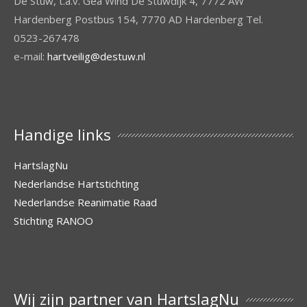
De Stuw, t.a.v. Gea Wind De Stuwdijk 4, 7772 AW
Hardenberg Postbus 154, 7770 AD Hardenberg Tel.
0523-267478
e-mail:
hartveilig@destuw.nl
Handige links
HartslagNu
Nederlandse Hartstichting
Nederlandse Reanimatie Raad
Stichting RANOO
Wij zijn partner van HartslagNu