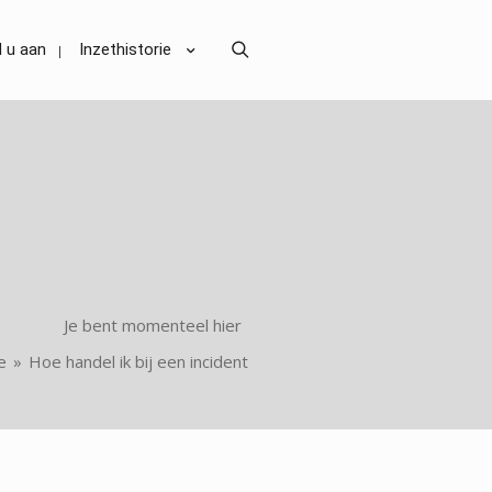
Search
 u aan
Inzethistorie
Je bent momenteel hier
e
»
Hoe handel ik bij een incident