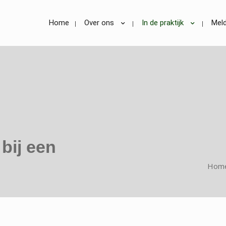
Home
Over ons
In de praktijk
Meld
bij een
Hom